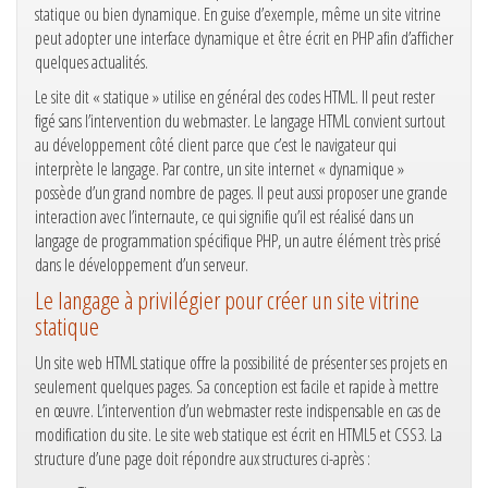
statique ou bien dynamique. En guise d’exemple, même un site vitrine
peut adopter une interface dynamique et être écrit en PHP afin d’afficher
quelques actualités.
Le site dit « statique » utilise en général des codes HTML. Il peut rester
figé sans l’intervention du webmaster. Le langage HTML convient surtout
au développement côté client parce que c’est le navigateur qui
interprète le langage. Par contre, un site internet « dynamique »
possède d’un grand nombre de pages. Il peut aussi proposer une grande
interaction avec l’internaute, ce qui signifie qu’il est réalisé dans un
langage de programmation spécifique PHP, un autre élément très prisé
dans le développement d’un serveur.
Le langage à privilégier pour créer un site vitrine
statique
Un site web HTML statique offre la possibilité de présenter ses projets en
seulement quelques pages. Sa conception est facile et rapide à mettre
en œuvre. L’intervention d’un webmaster reste indispensable en cas de
modification du site. Le site web statique est écrit en HTML5 et CSS3. La
structure d’une page doit répondre aux structures ci-après :