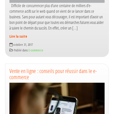
Difficile de concurrencer plus d’une centaine de milliers d’e-
commerce actifs sur le web quand on vient de se lancer dans ce
business. Sans pour autant vous décourager, il est important d’avoir un
bon point de départ pour que toutes vos démarches futures vous aider
à suivre le chemin du succès. En effet, créer un […]
Lire la suite
Les
octobre 31, 2017
clés
Publié dans
E-commerce
pour
assurer
la
conception
Vente en ligne : conseils pour réussir dans le e-
d’un
commerce
site
e-
commerce