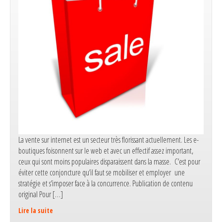
La vente sur internet est un secteur très florissant actuellement. Les e-
boutiques foisonnent sur le web et avec un effectif assez important,
ceux qui sont moins populaires disparaissent dans la masse. C’est pour
éviter cette conjoncture qu’il faut se mobiliser et employer une
stratégie et s’imposer face à la concurrence. Publication de contenu
original Pour […]
Lire la suite
e-