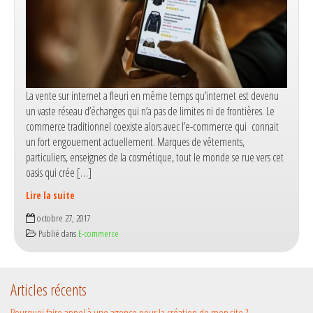
La vente sur internet a fleuri en même temps qu’internet est devenu
un vaste réseau d’échanges qui n’a pas de limites ni de frontières. Le
commerce traditionnel coexiste alors avec l’e-commerce qui connait
un fort engouement actuellement. Marques de vêtements,
particuliers, enseignes de la cosmétique, tout le monde se rue vers cet
oasis qui crée […]
Lire la suite
Vente
octobre 27, 2017
en
Publié dans
E-commerce
ligne :
conseils
pour
Articles récents
réussir
dans
Pourquoi faire appel à une agence pour la création de mon site ?