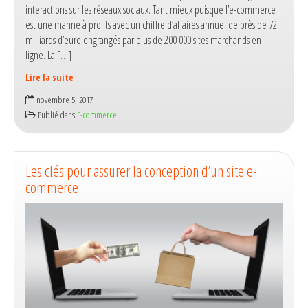
interactions sur les réseaux sociaux. Tant mieux puisque l’e-commerce
est une manne à profits avec un chiffre d’affaires annuel de près de 72
milliards d’euro engrangés par plus de 200 000 sites marchands en
ligne. La […]
Lire la suite
Gestion
novembre 5, 2017
d’e-
Publié dans
E-commerce
commerce :
pourquoi
renforcer
la
Les clés pour assurer la conception d’un site e-
communication
commerce
digitale ?