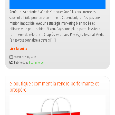
Renforcer sa notoriété afin de s’imposer face à la concurrence est
souvent difficile pour un e-commerce. Cependant, ce n’est pas une
mission impossible. Avec une stratégie marketing bien rodée et
efficace, vous pourrez bientôt vous frayez une place parmi les sites e-
commerce de référence. Ci-après les détails. Privilégiez le social Media
Faites-vous connaître à travers […]
Lire la suite
Toutes
novembre 14, 2017
les
Publié dans
E-commerce
tactiques
pour
réussir
sa
e-boutique : comment la rendre performante et
stratégie
prospère
e-
commerce