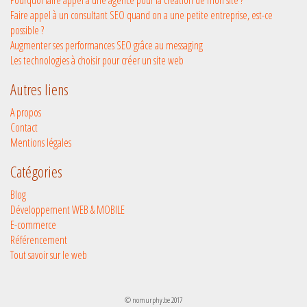
le
Faire appel à un consultant SEO quand on a une petite entreprise, est-ce
e-
possible ?
commerce
Augmenter ses performances SEO grâce au messaging
Les technologies à choisir pour créer un site web
Autres liens
A propos
Contact
Mentions légales
Catégories
Blog
Développement WEB & MOBILE
E-commerce
Référencement
Tout savoir sur le web
© nomurphy.be 2017