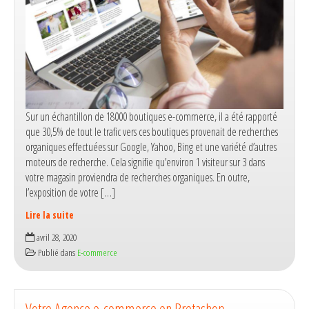
Sur un échantillon de 18000 boutiques e-commerce, il a été rapporté
que 30,5% de tout le trafic vers ces boutiques provenait de recherches
organiques effectuées sur Google, Yahoo, Bing et une variété d’autres
moteurs de recherche. Cela signifie qu’environ 1 visiteur sur 3 dans
votre magasin proviendra de recherches organiques. En outre,
l’exposition de votre […]
Lire la suite
Comment
avril 28, 2020
référencer
Publié dans
E-commerce
son
site
e-
commerce
Votre Agence e-commerce en Pretashop