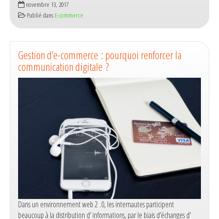
novembre 13, 2017
boutique
Publié dans
E-commerce
:
comment
la
rendre
Gestion d’e-commerce : pourquoi renforcer la
performante
communication digitale ?
et
prospère
Dans un environnement web 2 .0, les internautes participent
beaucoup à la distribution d’ informations, par le biais d’échanges d’