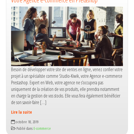
?
Besoin de développer votre site de ventes en ligne, venez confier votre
projet à un spécialiste comme Studio-Kiwik, votre Agence e-commerce
Prestashop. Expert en Web, votre agence ne s’occupera pas
uniquement de la création de vos produits, elle prendra notamment
en charge la gestion de vos stocks. Elle vous fera également bénéficier
de son savoir-faire […]
Lire la suite
Votre
octobre 18, 2019
Agence
Publié dans
E-commerce
e-