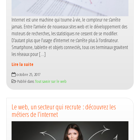
Internet est une machine qui tourne à vie, le compteur ne s’arrête
jamais. Entre l’arrivée de nouveaux sites web et le développement des
moteurs de recherches, les statistiques ne cessent de se modifier.
D’autant plus que l’usage d’internet ne s’arrête plus à l’ordinateur.
Smartphone, tablette et objets connectés, tous ces terminaux gravitent
les réseaux pour […]
Lire la suite
Statistiques
octobre 25, 2017
web :
Publié dans
Tout savoir sur le web
les
chiffres
clés
d’Internet
Le web, un secteur qui recrute : découvrez les
en
métiers de l’internet
2017