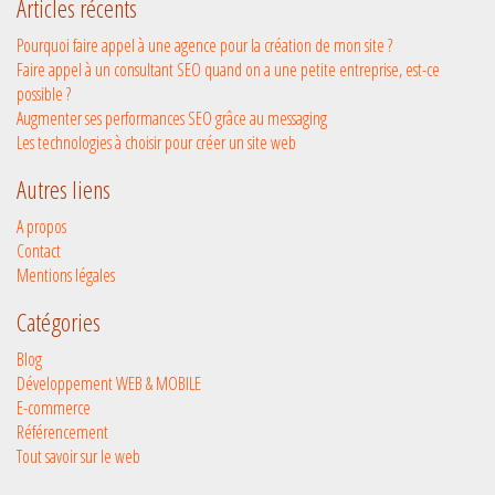
Articles récents
recrute :
découvrez
Pourquoi faire appel à une agence pour la création de mon site ?
les
Faire appel à un consultant SEO quand on a une petite entreprise, est-ce
métiers
possible ?
de
Augmenter ses performances SEO grâce au messaging
l’internet
Les technologies à choisir pour créer un site web
Autres liens
A propos
Contact
Mentions légales
Catégories
Blog
Développement WEB & MOBILE
E-commerce
Référencement
Tout savoir sur le web