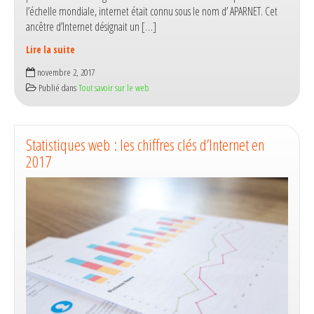
l’échelle mondiale, internet était connu sous le nom d’ APARNET. Cet
ancêtre d’Internet désignait un […]
Lire la suite
ARPANET :
novembre 2, 2017
retour
Publié dans
Tout savoir sur le web
express
aux
origines
d’Internet
Statistiques web : les chiffres clés d’Internet en
2017