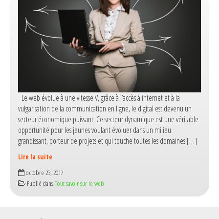
Le web évolue à une vitesse V, grâce à l’accès à internet et à la
vulgarisation de la communication en ligne, le digital est devenu un
secteur économique puissant. Ce secteur dynamique est une véritable
opportunité pour les jeunes voulant évoluer dans un milieu
grandissant, porteur de projets et qui touche toutes les domaines […]
Lire la suite
Le
octobre 23, 2017
web,
Publié dans
Tout savoir sur le web
un
secteur
qui