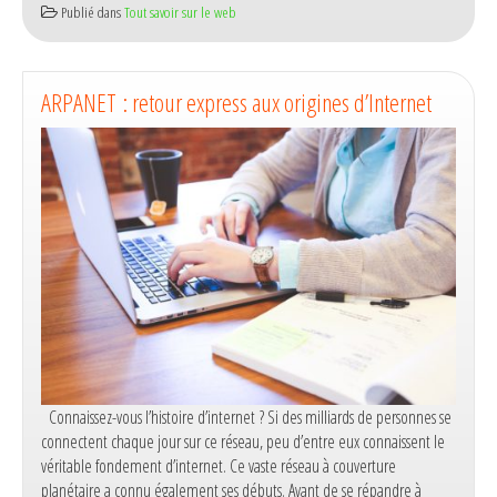
Publié dans
Tout savoir sur le web
Google
:
les
statistiques
ARPANET : retour express aux origines d’Internet
en
2017
Connaissez-vous l’histoire d’internet ? Si des milliards de personnes se
connectent chaque jour sur ce réseau, peu d’entre eux connaissent le
véritable fondement d’internet. Ce vaste réseau à couverture
planétaire a connu également ses débuts. Avant de se répandre à