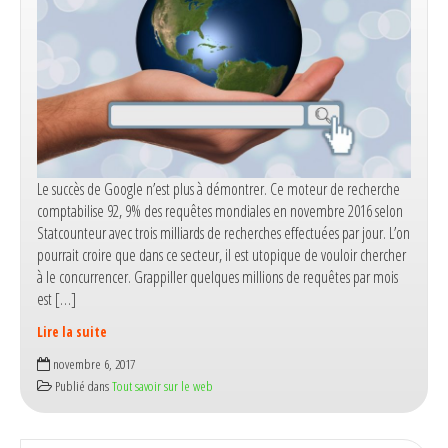
Le succès de Google n’est plus à démontrer. Ce moteur de recherche
comptabilise 92, 9% des requêtes mondiales en novembre 2016 selon
Statcounteur avec trois milliards de recherches effectuées par jour. L’on
pourrait croire que dans ce secteur, il est utopique de vouloir chercher
à le concurrencer. Grappiller quelques millions de requêtes par mois
est […]
Lire la suite
Changer
novembre 6, 2017
de
Publié dans
Tout savoir sur le web
moteur
de
recherche :