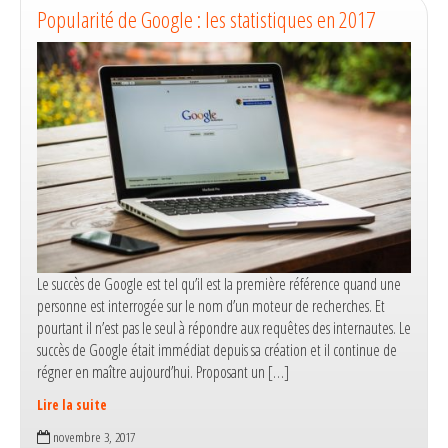
les
Popularité de Google : les statistiques en 2017
solutions
alternatives
à
Google
Le succès de Google est tel qu’il est la première référence quand une
personne est interrogée sur le nom d’un moteur de recherches. Et
pourtant il n’est pas le seul à répondre aux requêtes des internautes. Le
succès de Google était immédiat depuis sa création et il continue de
régner en maître aujourd’hui. Proposant un […]
Lire la suite
Popularité
novembre 3, 2017
de