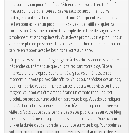
une commission pour l’affilié ou l’éditeur de site web. Ensuite l’affilié
met sur son blog ou encore sur ses réseaux sociaux un lien qui va
rediriger le visiteur à la page du marchand. C’est quand le visiteur ouvre
ce lien pour acheter un produit ou le service que l’affilié acquiert sa
commission. C’est une manière très simple de se faire de l’argent assez
simplement et sans trop investir. Vous devez promouvoir le produit pour
atteindre plus de personnes. Il est conseillé de choisir un produit ou un
service en rapport avec les besoins de votre audience.
On peut aussi se faire de l’argent grâce à des articles sponsorises. Cela va
dépendre du thématique que vous traitez dans votre blog. Si cela
intéresse une entreprise, souhaitant élargir sa visibilité, c’est en ce
moment que vous pouvez faire affaire. Vous pouvez rédiger des articles,
que l’entreprise vous commande, sur ses produits ou services contre de
l’argent. Vous pouvez être amené à faire un compte rendu de test
produit, ou proposer une solution dans votre blog. Vous devez indiquer
que c’est un article sponsorise pour être légal et transparent envers vos
visiteurs. Vous pouvez aussi vendre des places publicitaires sur votre blog.
C’est dans le même concept que dans un journal papier. Vous fixez un
prix et la durée d’apparition de la publicité sur votre blog. Pour optimiser
votre chance de conclure un contrat avec des marchands, vous devez